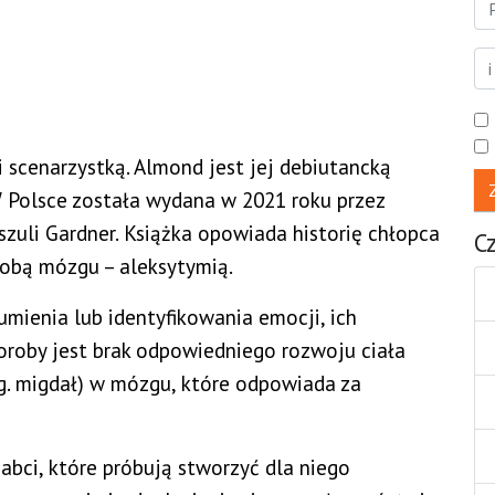
i scenarzystką. Almond jest jej debiutancką
 Polsce została wydana w 2021 roku przez
uli Gardner. Książka opowiada historię chłopca
C
orobą mózgu – aleksytymią.
mienia lub identyfikowania emocji, ich
horoby jest brak odpowiedniego rozwoju ciała
g. migdał) w mózgu, które odpowiada za
babci, które próbują stworzyć dla niego