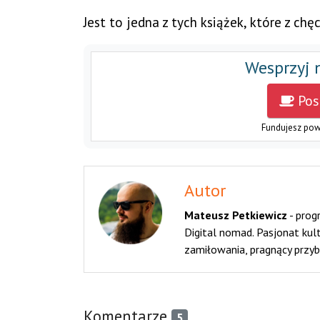
Jest to jedna z tych książek, które z ch
Wesprzyj 
Pos
Fundujesz pow
Autor
Mateusz Petkiewicz
-
progr
Digital nomad. Pasjonat kul
zamiłowania, pragnący przybli
Komentarze
5