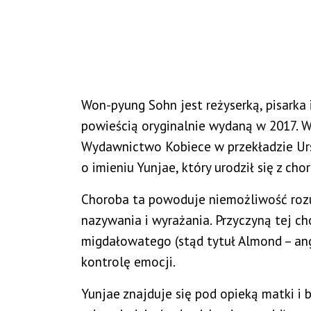
Won-pyung Sohn jest reżyserką, pisarka 
powieścią oryginalnie wydaną w 2017. W
Wydawnictwo Kobiece w przekładzie Ursz
o imieniu Yunjae, który urodził się z ch
Choroba ta powoduje niemożliwość rozu
nazywania i wyrażania. Przyczyną tej c
migdałowatego (stąd tytuł Almond – an
kontrolę emocji.
Yunjae znajduje się pod opieką matki i 