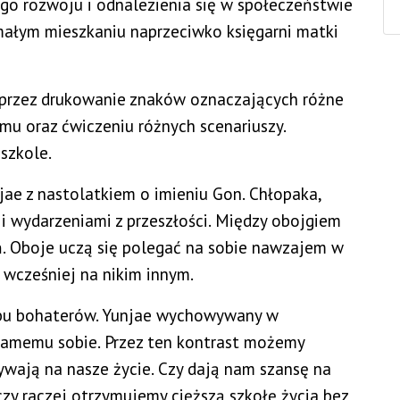
o rozwoju i odnalezienia się w społeczeństwie
małym mieszkaniu naprzeciwko księgarni matki
oprzez drukowanie znaków oznaczających różne
mu oraz ćwiczeniu różnych scenariuszy.
szkole.
ae z nastolatkiem o imieniu Gon. Chłopaka,
i wydarzeniami z przeszłości. Między obojgiem
ń. Oboje uczą się polegać na sobie nawzajem w
o wcześniej na nikim innym.
bu bohaterów. Yunjae wychowywany w
samemu sobie. Przez ten kontrast możemy
wają na nasze życie. Czy dają nam szansę na
zy raczej otrzymujemy cięższą szkołę życia bez