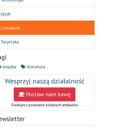
Język
Literatura
Turystyka
agi
książka
literatura
Wesprzyj naszą działalność
Postaw nam kawę
Fundujesz powstanie kolejnych artykułów
ewsletter