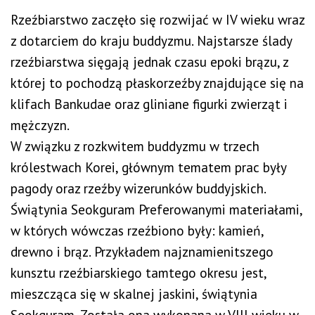
Rzeźbiarstwo zaczęło się rozwijać w IV wieku wraz
z dotarciem do kraju buddyzmu. Najstarsze ślady
rzeźbiarstwa sięgają jednak czasu epoki brązu, z
której to pochodzą płaskorzeźby znajdujące się na
klifach Bankudae oraz gliniane figurki zwierząt i
mężczyzn.
W związku z rozkwitem buddyzmu w trzech
królestwach Korei, głównym tematem prac były
pagody oraz rzeźby wizerunków buddyjskich.
Świątynia Seokguram Preferowanymi materiałami,
w których wówczas rzeźbiono były: kamień,
drewno i brąz. Przykładem najznamienitszego
kunsztu rzeźbiarskiego tamtego okresu jest,
mieszcząca się w skalnej jaskini, świątynia
Seokguram. Została ona wykonana w VIII wieku w