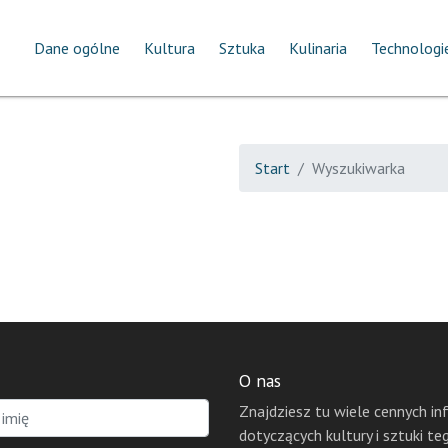
Dane ogólne
Kultura
Sztuka
Kulinaria
Technologi
Start
Wyszukiwarka
O nas
Znajdziesz tu wiele cennych in
dotyczących kultury i sztuki te