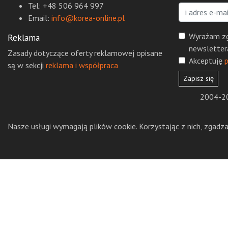
Tel: +48 506 964 997
Email:
info@korea-online.pl
Wyrażam zg
Reklama
newsletter
Zasady dotyczące oferty reklamowej opisane
Akceptuję
p
są w sekcji
reklama i współpraca
Zapisz się
2004-20
Nasze usługi wymagają plików cookie. Korzystając z nich, zgadza