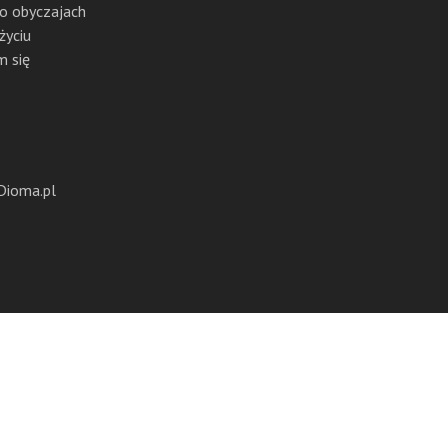
 o obyczajach
życiu
m się
Dioma.pl