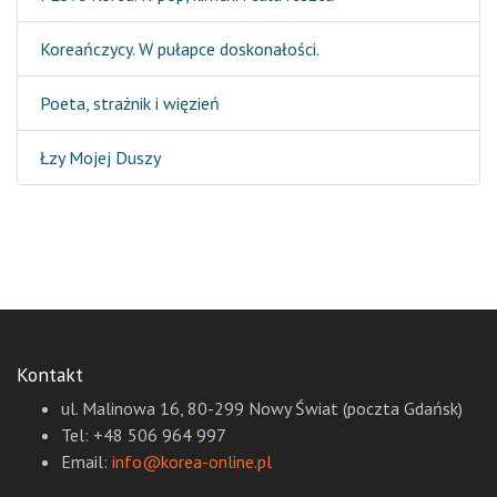
Koreańczycy. W pułapce doskonałości.
Poeta, strażnik i więzień
Łzy Mojej Duszy
Kontakt
ul. Malinowa 16, 80-299 Nowy Świat (poczta Gdańsk)
Tel: +48 506 964 997
Email:
info@korea-online.pl