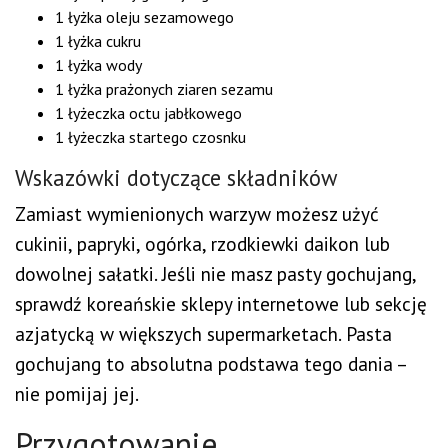
1 łyżka oleju sezamowego
1 łyżka cukru
1 łyżka wody
1 łyżka prażonych ziaren sezamu
1 łyżeczka octu jabłkowego
1 łyżeczka startego czosnku
Wskazówki dotyczące składników
Zamiast wymienionych warzyw możesz użyć
cukinii, papryki, ogórka, rzodkiewki daikon lub
dowolnej sałatki. Jeśli nie masz pasty gochujang,
sprawdź koreańskie sklepy internetowe lub sekcję
azjatycką w większych supermarketach. Pasta
gochujang to absolutna podstawa tego dania –
nie pomijaj jej.
Przygotowanie