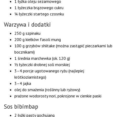
1 łyżka oleju sezamowego
1 łyżeczka brązowego cukru
¼ łyżeczki startego czosnku
Warzywa i dodatki
250 g szpinaku
200 g kiełków fasoli mung
100 g grzybów shiitake (można zastąpić pieczarkami lub
bocznikami)
1 średnia marchewka (ok. 120 g)
½ łyżeczki drobnej soli morskiej
3–4 porcje ugotowanego ryżu (najlepiej
krótkoziarnistego)
3–4 jajka
olej do smażenia (roślinny lub ryżowy)
prażone wodorosty nori, pokrojone w cienkie paski
Sos bibimbap
2 łyżki pasty gochujang