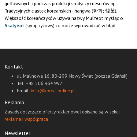
grillowanych i podczas produkcji słodyczy i deserów np.
Tradycyjnych ciastek koreańskich - hangwa (한과; 韓菓).
Większość koreańczyków używa nazwy
Mu
lYeot
myśląc o
Ssalyeot
(syrop ryżowy) co może wprowadzać w błąd.
Kontakt
ul. Malinowa 16, 80-299 Nowy Świat (poczta Gdańsk)
Tel: +48 506 964 997
Email:
info@korea-online.pl
Reklama
Zasady dotyczące oferty reklamowej opisane są w sekcji
reklama i współpraca
Newsletter